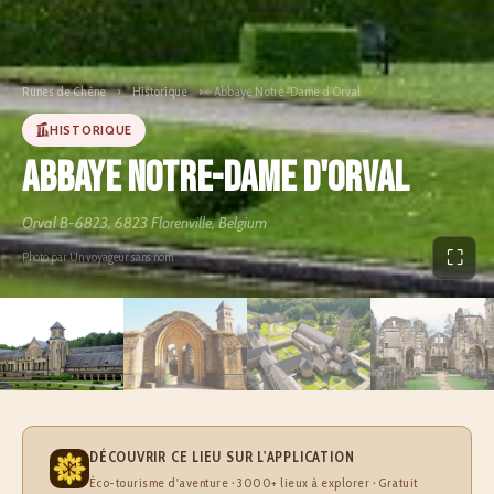
Runes de Chêne
›
Historique
›
Abbaye Notre-Dame d'Orval
HISTORIQUE
Abbaye Notre-Dame d'Orval
Orval B-6823, 6823 Florenville, Belgium
⛶
Photo par Un voyageur sans nom
DÉCOUVRIR CE LIEU SUR L'APPLICATION
Éco-tourisme d'aventure · 3000+ lieux à explorer · Gratuit