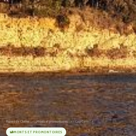
Runes de Chêne
›
Monts et promontoires
›
Cap Canaille
MONTS ET PROMONTOIRES