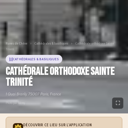
Runes de Chêne
›
Cathédrales & basiliques
›
Cathédrale orthodoxe Sainte
Trinité
CATHÉDRALES & BASILIQUES
Cathédrale orthodoxe Sainte
Trinité
1 Quai Branly, 75007 Paris, France
⛶
Photo par Rémy
DÉCOUVRIR CE LIEU SUR L'APPLICATION