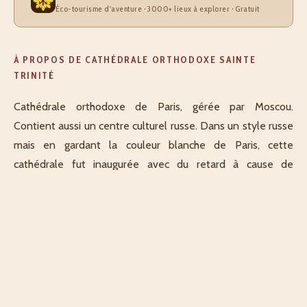
Éco-tourisme d'aventure · 3000+ lieux à explorer · Gratuit
À PROPOS DE CATHÉDRALE ORTHODOXE SAINTE
TRINITÉ
Cathédrale orthodoxe de Paris, gérée par Moscou.
Contient aussi un centre culturel russe. Dans un style russe
mais en gardant la couleur blanche de Paris, cette
cathédrale fut inaugurée avec du retard à cause de
tensions avec la Russie. Elle demeure à ce jour l'église la
plus récente de Paris et allié art russe avec modernité.
Décrit par Rémy
Explorateur·rice