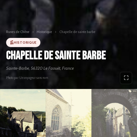
Runes de Chêne
›
Historique
›
Chapelle de sainte barbe
HISTORIQUE
Chapelle de sainte barbe
Sainte-Barbe, 56320 Le Faouët, France
⛶
Photo par Un voyageur sans nom