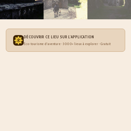
DÉCOUVRIR CE LIEU SUR L'APPLICATION
Éco-tourisme d'aventure · 3000+ lieux à explorer · Gratuit
À PROPOS DE CHAPELLE DE SAINTE BARBE
Découvrez la Chapelle Sainte-Barbe, un site historique
exceptionnel niché dans le Finistère, à Le Faouët.
Construite au XVIe siècle sur le flanc de la majestueuse
falaise de Roc'h ar marc'h bran, cette chapelle incarne la
fusion entre patrimoine religieux breton et paysage naturel
remarquable. Édifiée sur les vestiges d'un ancien lieu de
culte celte, elle témoigne de la continuité spirituelle de ce