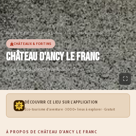
Runes de Chêne
›
Châteaux & fortins
›
Château d'Ancy le Franc
CHÂTEAUX & FORTINS
Château d'Ancy le Franc
Unnamed Road, 89160 Ancy-le-Franc, France
⛶
Photo par Rémy
DÉCOUVRIR CE LIEU SUR L'APPLICATION
Éco-tourisme d'aventure · 3000+ lieux à explorer · Gratuit
À PROPOS DE CHÂTEAU D'ANCY LE FRANC