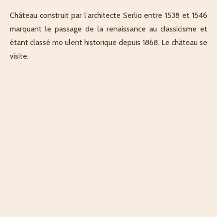
Château construit par l'architecte Serlio entre 1538 et 1546
marquant le passage de la renaissance au classicisme et
étant classé mo ulent historique depuis 1868. Le château se
visite.
Décrit par Rémy
Explorateur·rice
AJOUTER MA CONTRIBUTION
PARTAGER CE LIEU