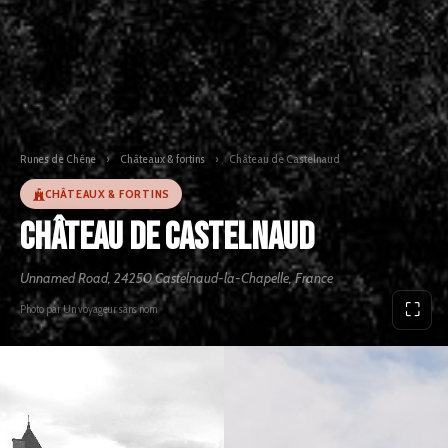
Runes de Chêne
›
Châteaux & fortins
›
Château de Castelnaud
CHÂTEAUX & FORTINS
Château de Castelnaud
Unnamed Road, 24250 Castelnaud-la-Chapelle, France
⛶
Photo par Un voyageur sans nom