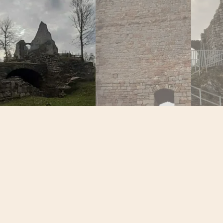
DÉCOUV
Éco-touris