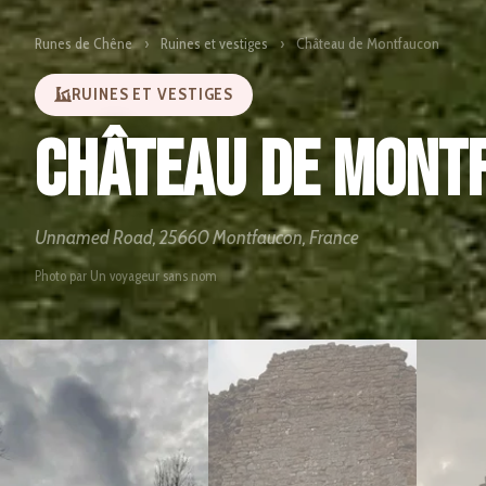
Runes de Chêne
›
Ruines et vestiges
›
Château de Montfaucon
RUINES ET VESTIGES
Château de Mont
Unnamed Road, 25660 Montfaucon, France
Photo par Un voyageur sans nom