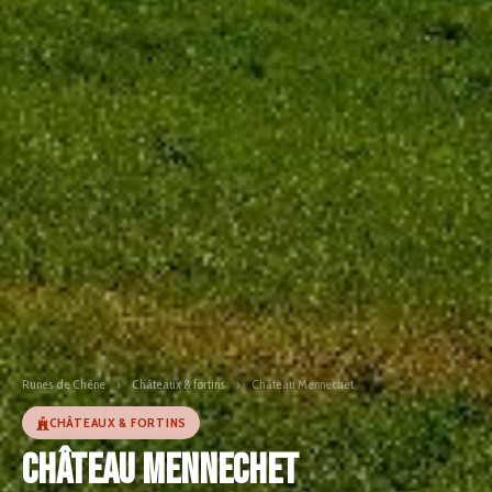
Runes de Chêne
›
Châteaux & fortins
›
Château Mennechet
CHÂTEAUX & FORTINS
Château Mennechet