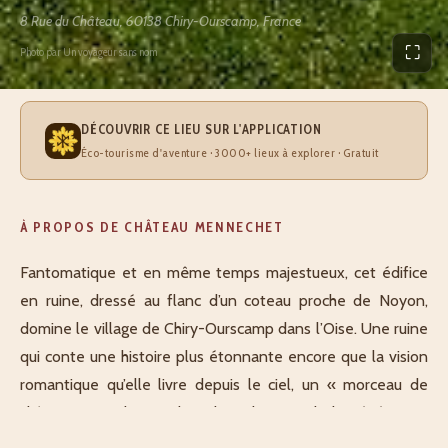
8 Rue du Château, 60138 Chiry-Ourscamp, France
⛶
Photo par Un voyageur sans nom
DÉCOUVRIR CE LIEU SUR L'APPLICATION
Éco-tourisme d'aventure · 3000+ lieux à explorer · Gratuit
À PROPOS DE CHÂTEAU MENNECHET
Fantomatique et en même temps majestueux, cet édifice
en ruine, dressé au flanc d’un coteau proche de Noyon,
domine le village de Chiry-Ourscamp dans l’Oise. Une ruine
qui conte une histoire plus étonnante encore que la vision
romantique qu’elle livre depuis le ciel, un « morceau de
château » perdu au milieu des arbres et de la végétation.
Au milieu du XIXe siècle, un riche collectionneur originaire