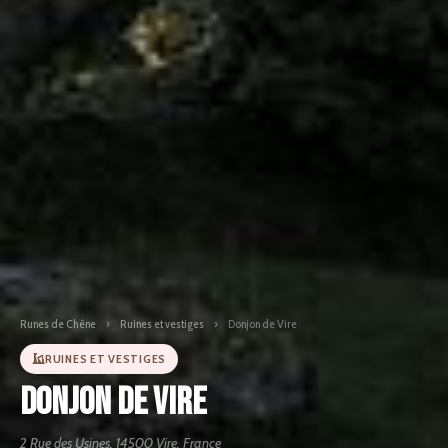
Runes de Chêne
›
Ruines et vestiges
›
Donjon de Vire
RUINES ET VESTIGES
Donjon de Vire
2 Rue des Usines, 14500 Vire, France