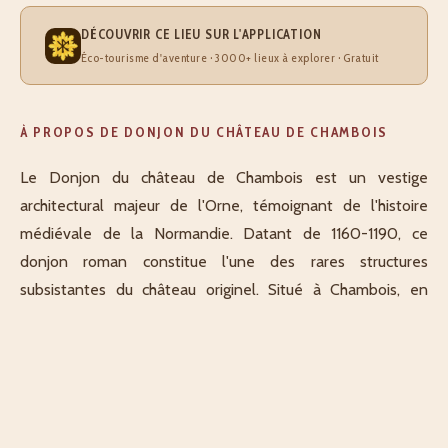
DÉCOUVRIR CE LIEU SUR L'APPLICATION
Éco-tourisme d'aventure · 3000+ lieux à explorer · Gratuit
À PROPOS DE DONJON DU CHÂTEAU DE CHAMBOIS
Le Donjon du château de Chambois est un vestige
architectural majeur de l'Orne, témoignant de l'histoire
médiévale de la Normandie. Datant de 1160-1190, ce
donjon roman constitue l'une des rares structures
subsistantes du château originel. Situé à Chambois, en
Normandie, ce monument historique offre une plongée
fascinante dans l'architecture défensive du XIIe siècle.
Cet édifice médiéval illustre les techniques de construction
de l'époque féodale, avec ses caractéristiques typiques de
l'architecture normande romane. Le donjon représente une