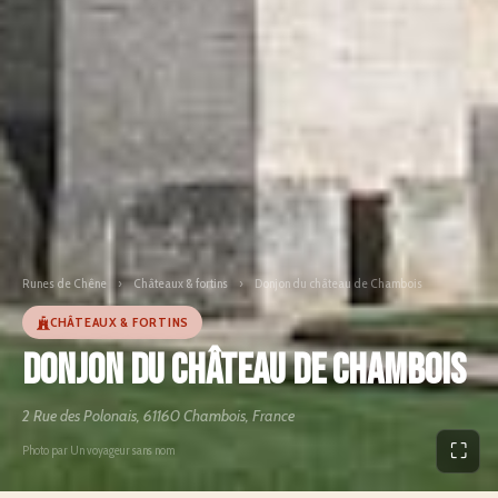
Runes de Chêne
›
Châteaux & fortins
›
Donjon du château de Chambois
CHÂTEAUX & FORTINS
Donjon du château de Chambois
2 Rue des Polonais, 61160 Chambois, France
⛶
Photo par Un voyageur sans nom