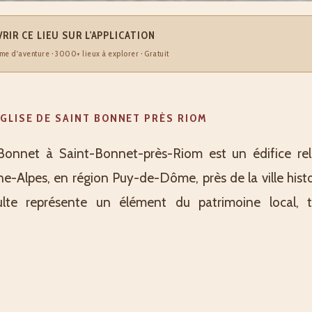
RIR CE LIEU SUR L'APPLICATION
me d'aventure · 3000+ lieux à explorer · Gratuit
EGLISE DE SAINT BONNET PRÈS RIOM
-Bonnet à Saint-Bonnet-près-Riom est un édifice rel
-Alpes, en région Puy-de-Dôme, près de la ville hist
lte représente un élément du patrimoine local,
 et de l'héritage spirituel de la région auvergnate. P
 s'inscrit dans le tissu urbain et constitue un point de
essés par la découverte du patrimoine religieux et histor
la Liberté, elle offre une halte culturelle aux explorate