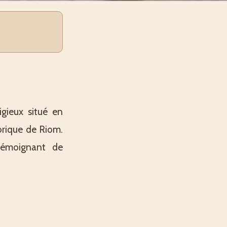
igieux situé en
orique de Riom.
 témoignant de
osée au cœur du
 repère pour les
ique. Accessible
urs de la région.