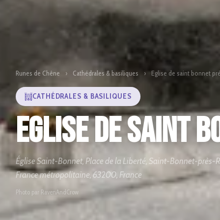
Runes de Chêne
›
Cathédrales & basiliques
›
Eglise de saint bonnet pr
CATHÉDRALES & BASILIQUES
Eglise de saint 
Église Saint-Bonnet, Place de la Liberté, Saint-Bonnet-prè
France métropolitaine, 63200, France
Photo par RavenAndCrow