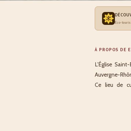
DÉCOUV
Éco-touris
À PROPOS DE 
L'Église Saint
Auvergne-Rhône
Ce lieu de cu
l'architecture
bourg, l'église
visiteurs intér
via la Place de 