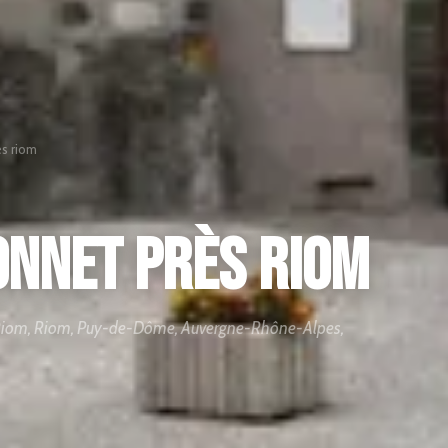
ès riom
bonnet près riom
s-Riom, Riom, Puy-de-Dôme, Auvergne-Rhône-Alpes,