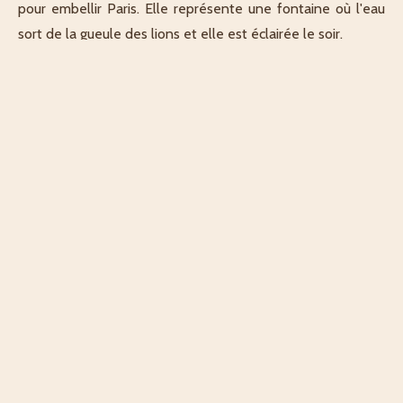
pour embellir Paris. Elle représente une fontaine où l'eau
sort de la gueule des lions et elle est éclairée le soir.
Décrit par Rémy
Explorateur·rice
AJOUTER MA CONTRIBUTION
PARTAGER CE LIEU
LIEUX À PROXIMITÉ