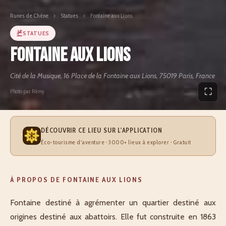
Runes de Chêne
›
Statues
›
Fontaine aux Lions
STATUES
Fontaine aux Lions
Cité de la Musique, 16 Place de la Fontaine aux Lions, 75019 Paris, France
⛶
Photo par Rémy
DÉCOUVRIR CE LIEU SUR L'APPLICATION
Éco-tourisme d'aventure · 3000+ lieux à explorer · Gratuit
À PROPOS DE FONTAINE AUX LIONS
Fontaine destiné à agrémenter un quartier destiné aux
origines destiné aux abattoirs. Elle fut construite en 1863