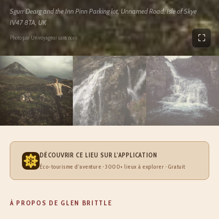
Sgurr Dearg and the Inn Pinn Parking lot, Unnamed Road, Isle of Skye
IV47 8TA, UK
⛶
Photo par Un voyageur sans nom
DÉCOUVRIR CE LIEU SUR L'APPLICATION
Éco-tourisme d'aventure · 3000+ lieux à explorer · Gratuit
À PROPOS DE GLEN BRITTLE