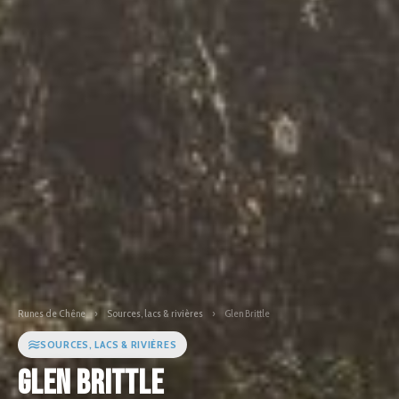
Runes de Chêne
›
Sources, lacs & rivières
›
Glen Brittle
SOURCES, LACS & RIVIÈRES
Glen Brittle