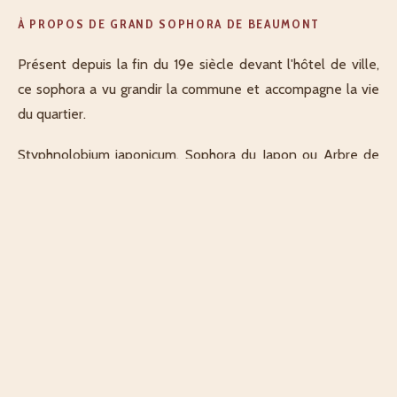
À PROPOS DE GRAND SOPHORA DE BEAUMONT
Présent depuis la fin du 19e siècle devant l'hôtel de ville,
ce sophora a vu grandir la commune et accompagne la vie
du quartier.
Styphnolobium japonicum, Sophora du Japon ou Arbre de
miel, Fabaceae
Décrit par Catochette
Explorateur·rice
AJOUTER MA CONTRIBUTION