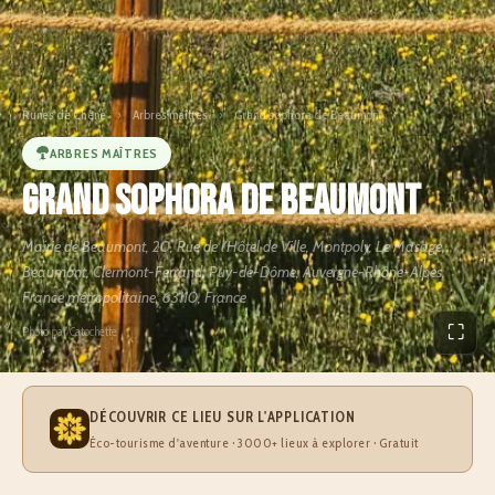
Runes de Chêne
›
Arbres maîtres
›
Grand sophora de Beaumont
ARBRES MAÎTRES
Grand sophora de Beaumont
Mairie de Beaumont, 20, Rue de l'Hôtel de Ville, Montpoly, Le Masage,
Beaumont, Clermont-Ferrand, Puy-de-Dôme, Auvergne-Rhône-Alpes,
France métropolitaine, 63110, France
⛶
Photo par Catochette
DÉCOUVRIR CE LIEU SUR L'APPLICATION
Éco-tourisme d'aventure · 3000+ lieux à explorer · Gratuit