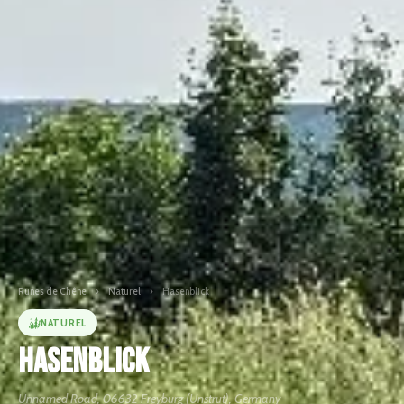
Runes de Chêne
›
Naturel
›
Hasenblick
NATUREL
Hasenblick
Unnamed Road, 06632 Freyburg (Unstrut), Germany