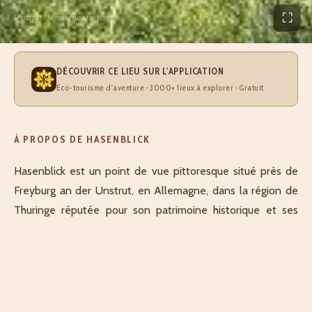
⛶
Photo par Un voyageur sans nom
DÉCOUVRIR CE LIEU SUR L'APPLICATION
Éco-tourisme d'aventure · 3000+ lieux à explorer · Gratuit
À PROPOS DE HASENBLICK
Hasenblick est un point de vue pittoresque situé près de
Freyburg an der Unstrut, en Allemagne, dans la région de
Thuringe réputée pour son patrimoine historique et ses
paysages viticoles. Ce lieu offre une promenade facile et
agréable, idéale pour les amateurs de randonnée pédestre
cherchant à combiner nature et découverte culturelle.
Depuis ce belvédère, les visiteurs bénéficient d'une vue