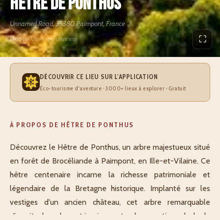
Hêtre de Ponthus
Unnamed Road, 35380 Paimpont, France
⛶
Photo par Un voyageur sans nom
DÉCOUVRIR CE LIEU SUR L'APPLICATION
Éco-tourisme d'aventure · 3000+ lieux à explorer · Gratuit
À PROPOS DE HÊTRE DE PONTHUS
Découvrez le Hêtre de Ponthus, un arbre majestueux situé
en forêt de Brocéliande à Paimpont, en Ille-et-Vilaine. Ce
hêtre centenaire incarne la richesse patrimoniale et
légendaire de la Bretagne historique. Implanté sur les
vestiges d'un ancien château, cet arbre remarquable
s'inscrit dans le patrimoine naturel exceptionnel de la