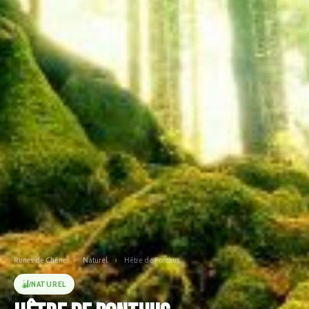
Runes de Chêne
›
Naturel
›
Hêtre de Ponthus
NATUREL