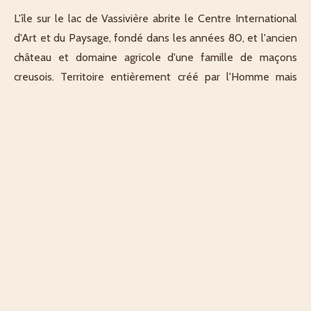
L'île sur le lac de Vassivière abrite le Centre International
d'Art et du Paysage, fondé dans les années 80, et l'ancien
château et domaine agricole d'une famille de maçons
creusois. Territoire entièrement créé par l'Homme mais
véritable hommage à la nature, les lieux invitent à
observer, contempler et se questionner sur la relation que
peut avoir l'art avec la nature. De nombreux artistes ont
ainsi investi les lieux, de manière éphémère ou pérenne, à
petite ou grande échelle. Un parcours à vivre, librement, au
fil des œuvres et des paysages changeants, rives, prairies
et forêt. Ici en photo, du Land Art par l'artiste Andy
Goldsworthy, au détour d'un bois au bord du lac.
Décrit par Un voyageur sans nom
Explorateur·rice