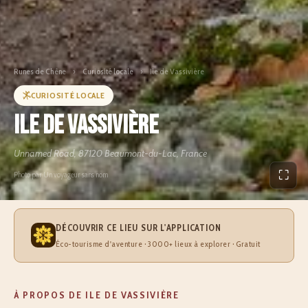
Runes de Chêne
›
Curiosité locale
›
Ile de Vassivière
CURIOSITÉ LOCALE
Ile de Vassivière
Unnamed Road, 87120 Beaumont-du-Lac, France
⛶
Photo par Un voyageur sans nom
DÉCOUVRIR CE LIEU SUR L'APPLICATION
Éco-tourisme d'aventure · 3000+ lieux à explorer · Gratuit
À PROPOS DE ILE DE VASSIVIÈRE