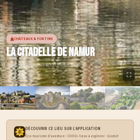
Runes de Chêne
›
Châteaux & fortins
›
La Citadelle de Namur
CHÂTEAUX & FORTINS
La Citadelle de Namur
Route Merveilleuse 50, 5000 Namur, Belgium
⛶
Photo par Un voyageur sans nom
DÉCOUVRIR CE LIEU SUR L'APPLICATION
Éco-tourisme d'aventure · 3000+ lieux à explorer · Gratuit