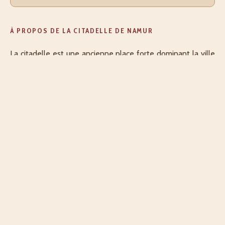
À PROPOS DE LA CITADELLE DE NAMUR
La citadelle est une ancienne place forte dominant la ville
et le confluent . Il s'agit d'une des plus grandes citadelles
d'Europe et son vaste réseau de souterrains lui valut d'être
surnommée "La termitière de l'Europe" par Napoléon 1er.
Des vestiges du château comtal aux bastionset terrasses à
canons plus récents, elle témoigne de plus de mille ans
d'histoire.
Décrit par Un voyageur sans nom
Explorateur·rice