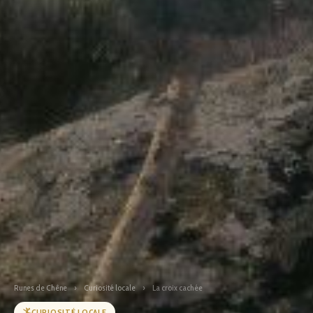
Runes de Chêne
›
Curiosité locale
›
La croix cachée
CURIOSITÉ LOCALE