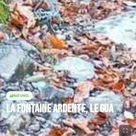
Runes de Chêne
›
Naturel
›
La Fontaine Ardente, Le Gua
NATUREL
La Fontaine Ardente, Le Gua
La Fontaine Ardente, D8, 38450 Le Gua, France
⛶
Photo par Vlad