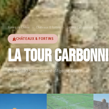
Runes de Chêne
›
Châteaux & fortins
›
La tour Carbonnière
CHÂTEAUX & FORTINS
La tour Carbonn
D46, 30220 Saint-Laurent-d'Aigouze, France
Photo par Un voyageur sans nom