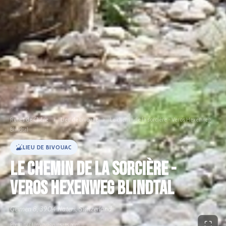
Runes de Chêne
›
Lieu de bivouac
›
Le chemin de la sorcière - Veros Hexenweg
Blindtal
LIEU DE BIVOUAC
Le chemin de la sorcière -
Veros Hexenweg Blindtal
Geimen 8, 3904 Naters, Switzerland
⛶
Photo par Un voyageur sans nom