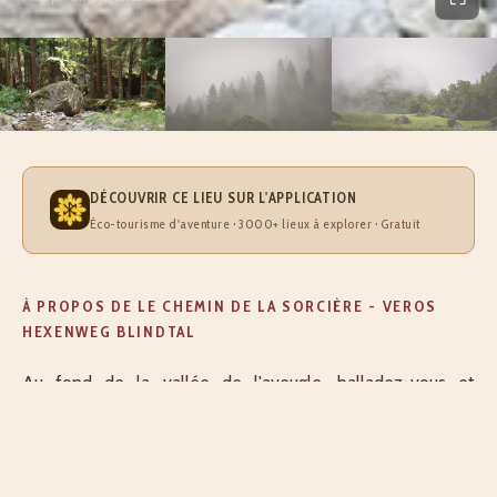
DÉCOUVRIR CE LIEU SUR L'APPLICATION
Éco-tourisme d'aventure · 3000+ lieux à explorer · Gratuit
À PROPOS DE LE CHEMIN DE LA SORCIÈRE - VEROS
HEXENWEG BLINDTAL
Au fond de la vallée de l'aveugle, balladez-vous et
explorez les grottes et les pierres enchantées de cette
forêt empreinte d'une énergie particulière. Au détour du
chemin qui serpente dans la vallée, prenez le temps de