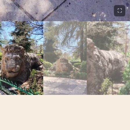
Maroc
⛶
Photo par Psych.Arts