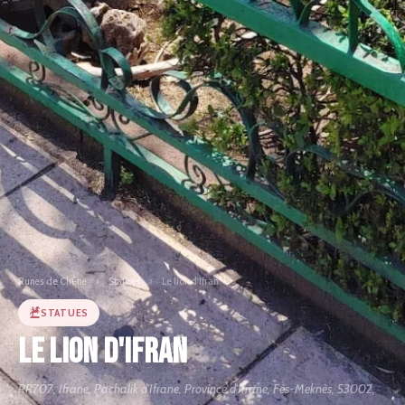
Runes de Chêne
›
Statues
›
Le lion d'Ifran
STATUES
Le lion d'Ifran
RR707, Ifrane, Pachalik d'Ifrane, Province d'Ifrane, Fès-Meknès, 53002,