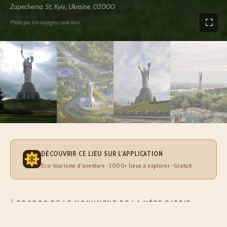
Zapecherna St, Kyiv, Ukraine, 02000
⛶
Photo par Un voyageur sans nom
DÉCOUVRIR CE LIEU SUR L'APPLICATION
Éco-tourisme d'aventure · 3000+ lieux à explorer · Gratuit
À PROPOS DE LE MONUMENT DE LA MÈRE PATRIE
Ce gigantesque monument surplombe de toute sa hauteur