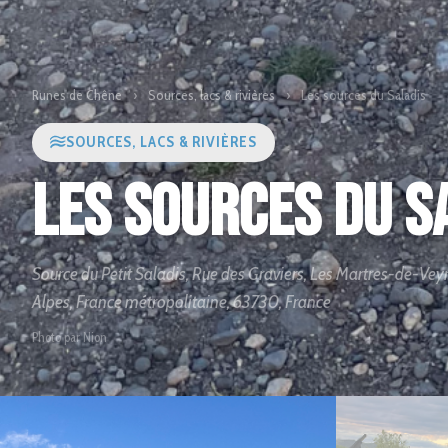
Runes de Chêne
›
Sources, lacs & rivières
›
Les sources du Saladis
SOURCES, LACS & RIVIÈRES
Les sources du S
Source du Petit Saladis, Rue des Graviers, Les Martres-de-
Alpes, France métropolitaine, 63730, France
Photo par Nion