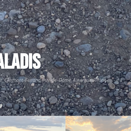
aladis
Veyre, Clermont-Ferrand, Puy-de-Dôme, Auvergne-Rhône-