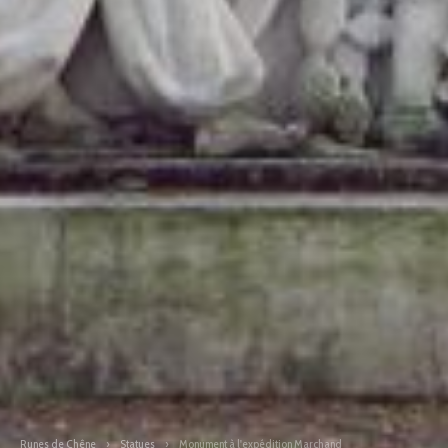
Runes de Chêne
›
Statues
›
Monument à l'expédition Marchand