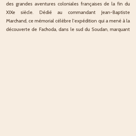
des grandes aventures coloniales françaises de la fin du
XIXe siècle. Dédié au commandant Jean-Baptiste
Marchand, ce mémorial célèbre l'expédition qui a mené à la
découverte de Fachoda, dans le sud du Soudan, marquant
un tournant décisif dans l'histoire de l'exploration africaine
et des enjeux géopolitiques de l'époque.
Ce monument historique parisien témoigne de l'ambition
française en Afrique et reste un point de repère important
pour les passionnés d'histoire coloniale et d'explorations.
Situé sur l'Avenue Daumesnil, facilement accessible aux
visiteurs, il offre une occasion de mieux comprendre les
expéditions scientifiques et militaires qui ont façonné les
relations franco-africaines.
Idéal pour les amateurs de patrimoine historique, les
étudiants en histoire ou les curieux souhaitant explorer les