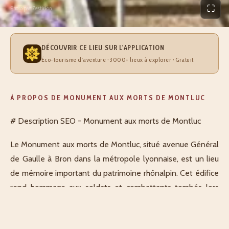
⛶
Photo par Zestirion
DÉCOUVRIR CE LIEU SUR L'APPLICATION
Éco-tourisme d'aventure · 3000+ lieux à explorer · Gratuit
À PROPOS DE MONUMENT AUX MORTS DE MONTLUC
# Description SEO - Monument aux morts de Montluc
Le Monument aux morts de Montluc, situé avenue Général
de Gaulle à Bron dans la métropole lyonnaise, est un lieu
de mémoire important du patrimoine rhônalpin. Cet édifice
rend hommage aux soldats et combattants tombés lors
des conflits mondiaux du XXe siècle. Localisé en Auvergne-
Rhône-Alpes, le monument s'inscrit dans la tradition