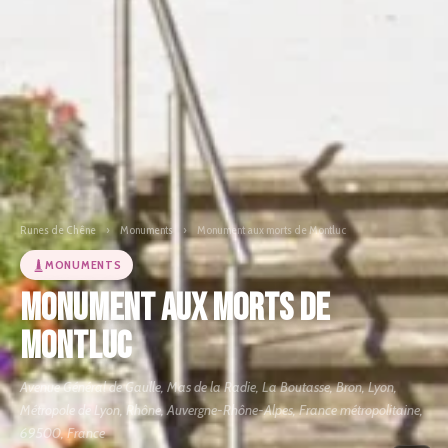
Runes de Chêne
›
Monuments
›
Monument aux morts de Montluc
MONUMENTS
Monument aux morts de
Montluc
Avenue Général de Gaulle, Mas de la Radie, La Boutasse, Bron, Lyon,
Métropole de Lyon, Rhône, Auvergne-Rhône-Alpes, France métropolitaine,
69500, France