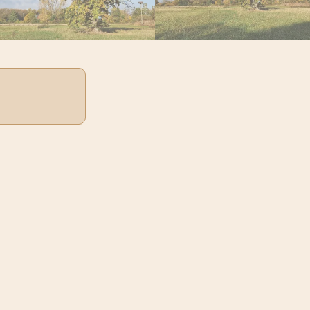
re qui trône
ument naturel
le, où la nature
 témoignent de
 anciens chênes