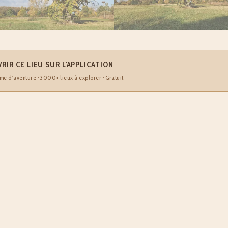
RIR CE LIEU SUR L'APPLICATION
me d'aventure · 3000+ lieux à explorer · Gratuit
OLD OAK TREE
e Old Oak Tree, un majestueux chêne centenai
ent au cœur d'une prairie verdoyante. Ce mon
re une échappée bucolique à proximité d'une petite vil
roits. Ses branches noueuses et son tronc imposant
oire et incarnent la robustesse caractéristique des