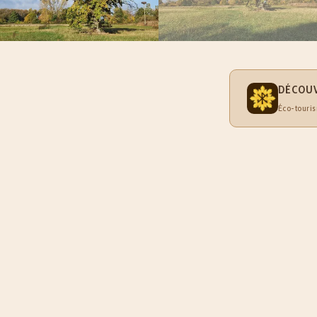
DÉCOUV
Éco-touris
À PROPOS DE 
Découvrez l
majestueusem
remarquable off
reprend ses d
siècles d'hist