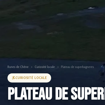
Runes de Chêne
›
Curiosité locale
›
Plateau de superbagneres
CURIOSITÉ LOCALE
Plateau de supe