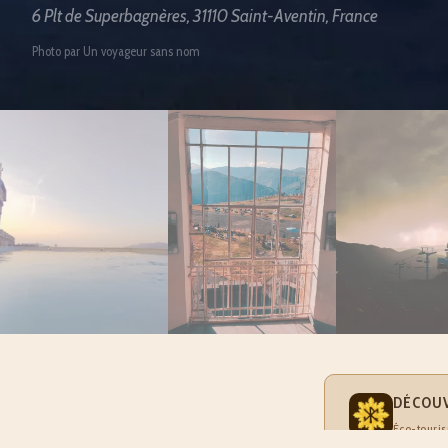
6 Plt de Superbagnères, 31110 Saint-Aventin, France
Photo par Un voyageur sans nom
DÉCOUV
Éco-touris