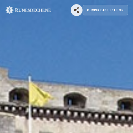
OUVRIR L'APPLICATION