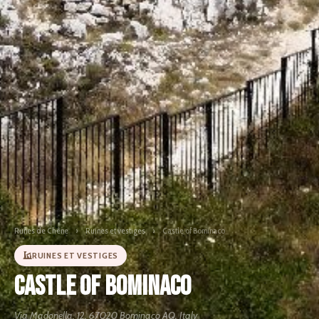
Runes de Chêne
›
Ruines et vestiges
›
Castle of Bominaco
RUINES ET VESTIGES
Castle of Bominaco
Via Madonella, 12, 67020 Bominaco AQ, Italy