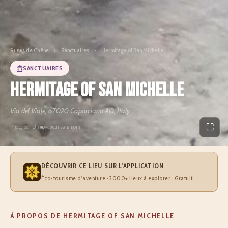
Runes de Chêne
›
Sanctuaires
›
Hermitage of San Michelle
SANCTUAIRES
Hermitage of San Michelle
Via del Viale, 67020 Caporciano AQ, Italy
⛶
Photo par Un voyageur sans nom
DÉCOUVRIR CE LIEU SUR L'APPLICATION
Éco-tourisme d'aventure · 3000+ lieux à explorer · Gratuit
À PROPOS DE HERMITAGE OF SAN MICHELLE