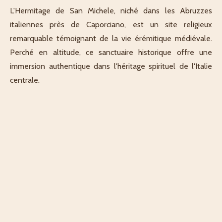
L'Hermitage de San Michele, niché dans les Abruzzes
italiennes près de Caporciano, est un site religieux
remarquable témoignant de la vie érémitique médiévale.
Perché en altitude, ce sanctuaire historique offre une
immersion authentique dans l'héritage spirituel de l'Italie
centrale.
Ce lieu de culte, dédié à l'archange Michel, représente un
exemple fascinant d'architecture religieuse traditionnelle
des Abruzzes. Son isolement géographique souligne
l'importance historique des ermitages dans la quête de
contemplation et de retraite spirituelle au Moyen Âge.
Situé dans une région montagneuse d'une grande richesse
patrimoniale, l'Hermitage de San Michele permet une
véritable pause contemplative, combinant découverte