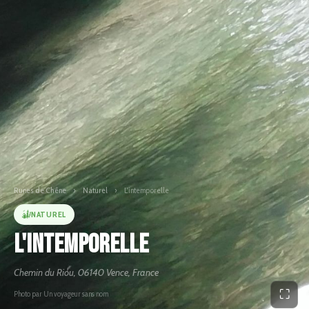
Runes de Chêne
›
Naturel
›
L'intemporelle
NATUREL
L'intemporelle
Chemin du Riou, 06140 Vence, France
⛶
Photo par Un voyageur sans nom