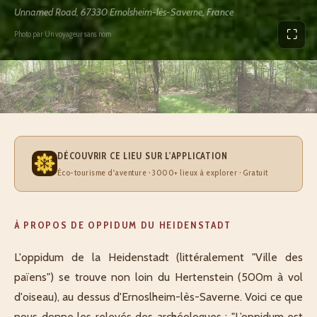
Unnamed Road, 67330 Ernolsheim-lès-Saverne, France
⛶
Photo par Un voyageur sans nom
DÉCOUVRIR CE LIEU SUR L'APPLICATION
Éco-tourisme d'aventure · 3000+ lieux à explorer · Gratuit
À PROPOS DE OPPIDUM DU HEIDENSTADT
L'oppidum de la Heidenstadt (littéralement "Ville des
païens") se trouve non loin du Hertenstein (500m à vol
d'oiseau), au dessus d'Ernoslheim-lès-Saverne. Voici ce que
nous donne les relevés des archéologues : "L’oppidum est