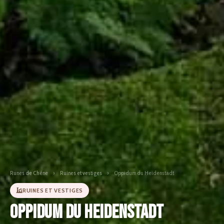
Runes de Chêne
›
Ruines et vestiges
›
Oppidum du Heidenstadt
RUINES ET VESTIGES
Oppidum du Heidenstadt